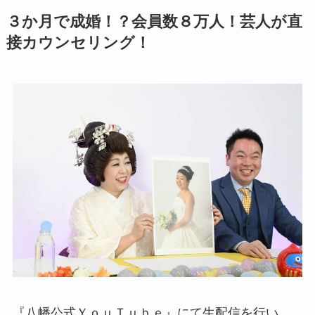
３か月で成婚！？会員数８万人！芸人が直
接カウンセリング！
『八幡公式ＹｏｕＴｕｂｅ』にて生配信を行い、