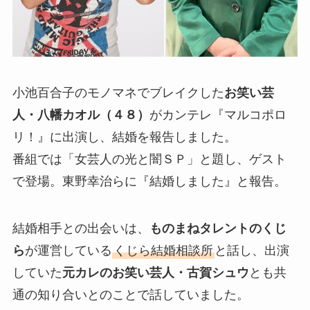
小池百合子のモノマネでブレイクした
お笑い芸
人・八幡カオル（４８）
がカンテレ『マルコポロ
リ！』に出演し、結婚を報告しました。
番組では「女芸人の光と闇ＳＰ」と題し、ゲスト
で登場。東野幸治らに『結婚しました』と報告。
結婚相手との出会いは、
ものまねタレントのくじ
ら
が運営している
くじら結婚相談所
と話し、出演
していた
元カレのお笑い芸人・古賀シュウ
とも共
通の知り合いとのことで話していました。