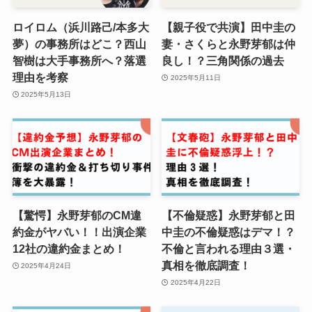
ロイロム（浜川路己/本多大
【親子役で共演】田中圭の
夢）の事務所はどこ？西山
妻・さくらと永野芽郁は仲
智樹は大手事務所へ？落選
良し！？三角関係の過去
理由を考察
2025年5月11日
2025年5月13日
【驚愕】永野芽郁のCM違
【不倫疑惑】永野芽郁と田
約金がヤバい！！出演企業
中圭の不倫疑惑はデマ！？
12社の違約金まとめ！
不倫と言われる理由３選・
真相を徹底調査！
2025年4月24日
2025年4月22日