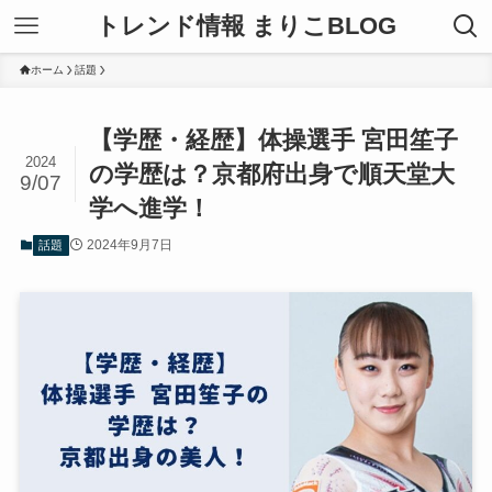
トレンド情報 まりこBLOG
ホーム
話題
【学歴・経歴】体操選手 宮田笙子
2024
の学歴は？京都府出身で順天堂大
9/07
学へ進学！
2024年9月7日
話題