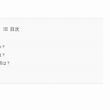
目次
つ？
は？
本音は？