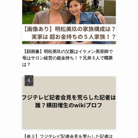
【顔画像】明松美玖の父親はイケメン美容師で
母はサロン経営の超金持ち！？兄弟３人で職業
は？
【炎上】フジテレビ記者会見を荒らした記者は