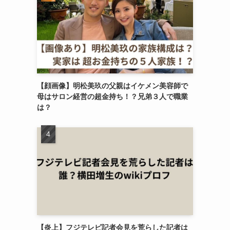
【顔画像】明松美玖の父親はイケメン美容師で
母はサロン経営の超金持ち！？兄弟３人で職業
は？
【炎上】フジテレビ記者会見を荒らした記者は