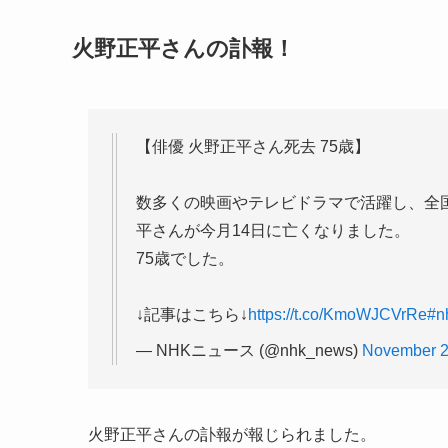
火野正平さんの訃報！
【俳優 火野正平さん死去 75歳】
数多くの映画やテレビドラマで活躍し、全
平さんが今月14日に亡くなりました。
75歳でした。
↓記事はこちら↓
https://t.co/KmoWJCVrRe
#n
— NHKニュース (@nhk_news)
November 2
火野正平さんの訃報が報じられました。