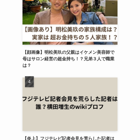
【顔画像】明松美玖の父親はイケメン美容師で
母はサロン経営の超金持ち！？兄弟３人で職業
は？
【炎上】フジテレビ記者会見を荒らした記者は