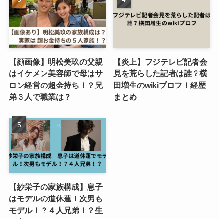
【顔画像】明松美玖の父親
【炎上】フジテレビ記者会
はイケメン美容師で母はサ
見を荒らした記者は誰？横
ロン経営の超金持ち！？兄
田増生のwikiプロフ！経歴
弟３人で職業は？
まとめ
【紗栄子の家族構成】息子
はモデルの道休蓮！次男も
モデル！？４人兄弟！？生